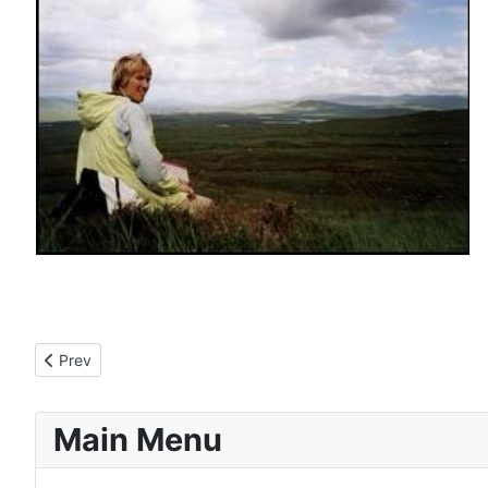
Previous article: WSJ 2023
Prev
Main Menu