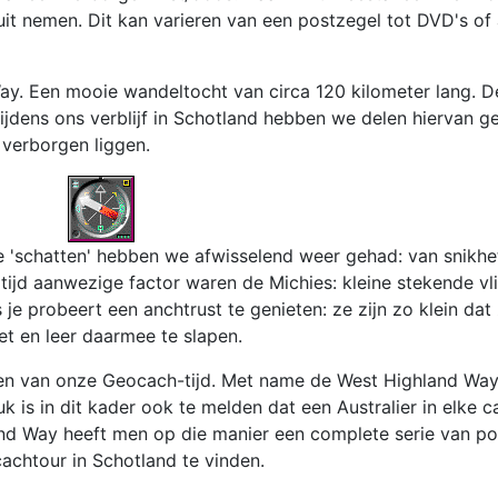
 uit nemen. Dit kan varieren van een postzegel tot DVD's of
ay. Een mooie wandeltocht van circa 120 kilometer lang. 
. Tijdens ons verblijf in Schotland hebben we delen hiervan
verborgen liggen.
 'schatten' hebben we afwisselend weer gehad: van snikh
ijd aanwezige factor waren de Michies: kleine stekende vlie
je probeert een anchtrust te genieten: ze zijn zo klein dat 
et en leer daarmee te slapen.
n van onze Geocach-tijd. Met name de West Highland Way 
k is in dit kader ook te melden dat een Australier in elke
and Way heeft men op die manier een complete serie van p
chtour in Schotland te vinden.