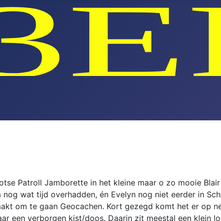
tse Patroll Jamborette in het kleine maar o zo mooie Blair 
 nog wat tijd overhadden, én Evelyn nog niet eerder in Sc
akt om te gaan Geocachen. Kort gezegd komt het er op ne
aar een verborgen kist/doos. Daarin zit meestal een klein 