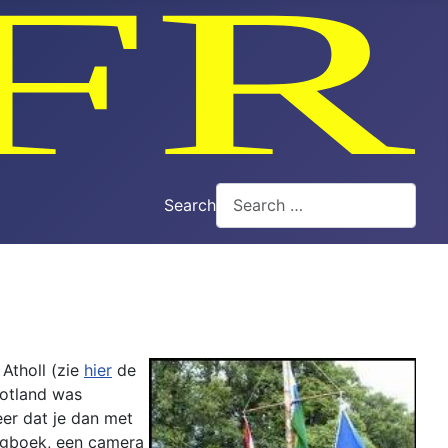
Search
Atholl (zie
hier
de
hotland was
er dat je dan met
logboek, een camera